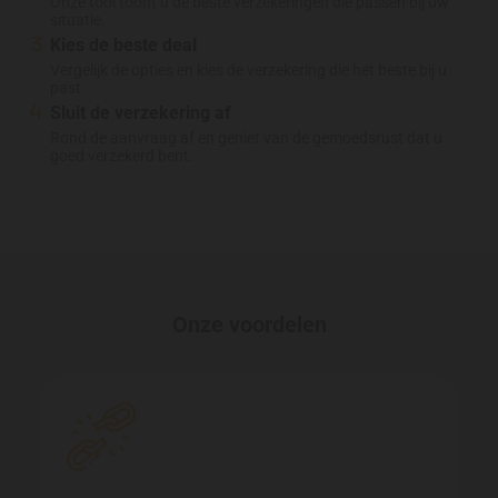
Onze tool toont u de beste verzekeringen die passen bij uw
situatie.
Kies de beste deal
Vergelijk de opties en kies de verzekering die het beste bij u
past.
Sluit de verzekering af
Rond de aanvraag af en geniet van de gemoedsrust dat u
goed verzekerd bent.
Onze voordelen