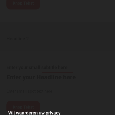
Knop Tekst
Headline 2
Enter your small subtitle here
Enter your Headline here
Enter small spot text here
Knop Tekst
Wij waarderen uw privacy