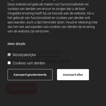
Deze website wil gebruik maken van functionaliteiten en
cookies van derden om ervoor te zorgen dat u de best
mogelijke ervaring heeft bij uw bezoek aan de website. Als u
het gebruik van functionaliteit en cookies van derden wilt
aanvaarden, kunt u dat hieronder doen. Houd er rekening mee
Headline 3
dat het niet aanvaarden van cookies van derden de ervaring
van de website zal verstoren.
Meer details
Enter your small subtitle here
Noodzakelijke
Enter your Headline here
Cookies van derden
Enter small spot text here
Aanvaard geselecteerde
Aanvaard alles
Knop Tekst